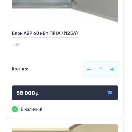
Блок АВР 60 кВт ПРОФ (125А)
ТСС
Кол-во:
58 000
р.
В наличии!