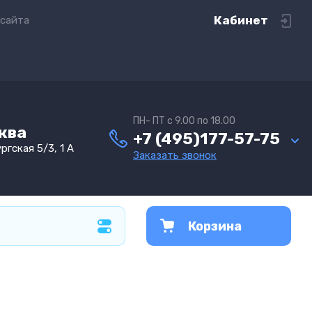
Кабинет
 сайта
ПН- ПТ с 9.00 по 18.00
сква
+7 (495)177-57-75
ргская 5/3, 1 А
Заказать звонок
Корзина