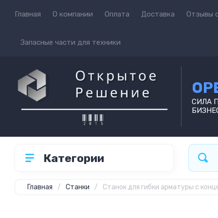
Главная
О компании
Оплата
Доставка
Отзывы о
Запасные части для техники
OP
СИЛА 
БИЗНЕ
Категории
Главная
/
Станки
/
Станок для гибки арматуры с конц