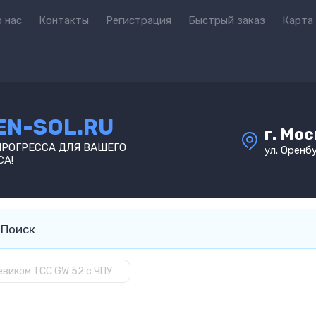
 нас
Контакты
Регистрация
Быстрый заказ
Карта
EN-SOL.RU
г. Мо
ПРОГРЕССА ДЛЯ ВАШЕГО
ул. Оренбу
СА!
евиком ТСС GW 52 с ЧПУ