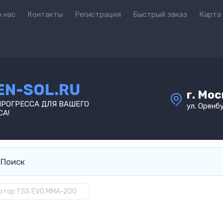
 нас
Контакты
Регистрация
Быстрый заказ
Карта
EN-SOL.RU
г. Мо
ПРОГРЕССА ДЛЯ ВАШЕГО
ул. Оренбу
СА!
ртор ТSS EVO MMA-200