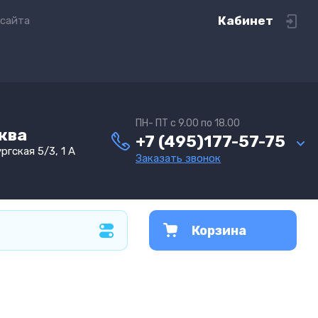
Кабинет
 сайта
ПН- ПТ с 9.00 по 18.00
сква
+7 (495)177-57-75
ргская 5/3, 1 А
Заказать звонок
Корзина