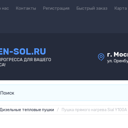
 нас
Контакты
Регистрация
Быстрый заказ
Карта
EN-SOL.RU
г. Мо
ПРОГРЕССА ДЛЯ ВАШЕГО
ул. Оренбу
СА!
Дизельные тепловые пушки
/
Пушка прямого нагрева Sial Y100A