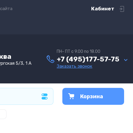
Кабинет
 сайта
ПН- ПТ с 9.00 по 18.00
сква
+7 (495)177-57-75
ргская 5/3, 1 А
Заказать звонок
Корзина