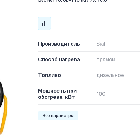
Вес нетто/брутто (кг) 79/98,8
Производитель
Sial
Способ нагрева
прямой
Топливо
дизельное
Мощность при
100
обогреве, кВт
Все параметры