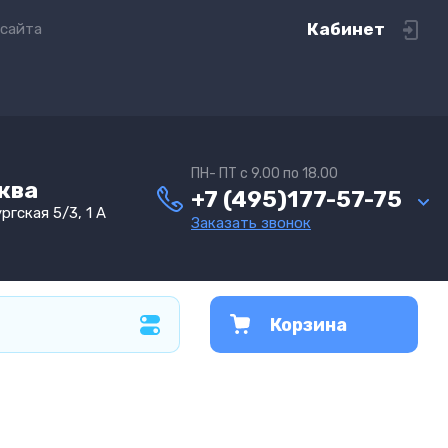
Кабинет
 сайта
ПН- ПТ с 9.00 по 18.00
сква
+7 (495)177-57-75
ргская 5/3, 1 А
Заказать звонок
Корзина