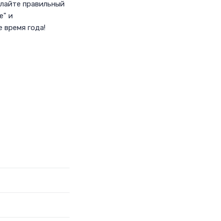
елайте правильный
е" и
 время года!