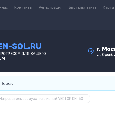
 нас
Контакты
Регистрация
Быстрый заказ
Карта
EN-SOL.RU
г. Мо
ПРОГРЕССА ДЛЯ ВАШЕГО
ул. Оренбу
СА!
Нагреватель воздуха топливный VEKTOR DH-50