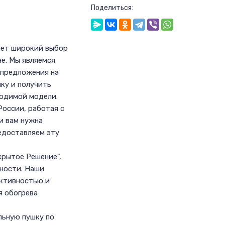
Поделиться:
ает широкий выбор
не. Мы являемся
 предложения на
шку и получить
ходимой модели.
России, работая с
и вам нужна
едоставляем эту
рытое Решение",
жности. Наши
ктивностью и
я обогрева
льную пушку по