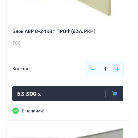
Блок АВР 8-24кВт ПРОФ (63А, РКН)
ТСС
Кол-во:
53 300
р.
В наличии!