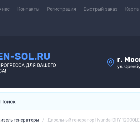
 нас
Контакты
Регистрация
Быстрый заказ
Карта
EN-SOL.RU
г. Мо
ПРОГРЕССА ДЛЯ ВАШЕГО
ул. Оренбу
СА!
изель генераторы
/
Дизельный генератор Hyundai DHY 12000LE