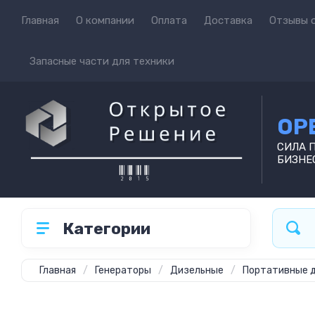
Главная
О компании
Оплата
Доставка
Отзывы о
Запасные части для техники
OP
СИЛА 
БИЗНЕ
Категории
Главная
/
Генераторы
/
Дизельные
/
Портативные д