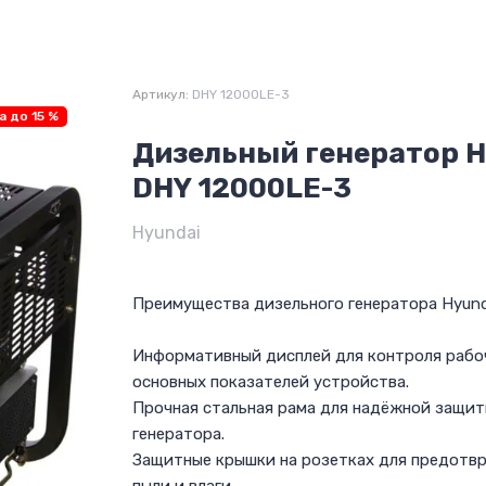
Артикул:
DHY 12000LE-3
а до 15 %
Дизельный генератор H
DHY 12000LE-3
Hyundai
Преимущества дизельного генератора Hyund
Информативный дисплей для контроля рабоч
основных показателей устройства.
Прочная стальная рама для надёжной защи
генератора.
Защитные крышки на розетках для предотв