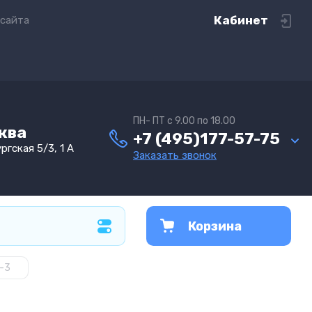
Кабинет
 сайта
ПН- ПТ с 9.00 по 18.00
сква
+7 (495)177-57-75
ргская 5/3, 1 А
Заказать звонок
Корзина
-3