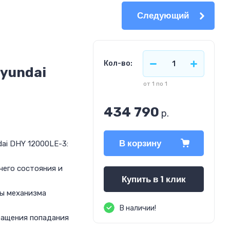
Следующий
Кол-во:
yundai
от 1 по 1
434 790
р.
В корзину
ai DHY 12000LE-3:
его состояния и
Купить в 1 клик
ты механизма
В наличии!
ращения попадания