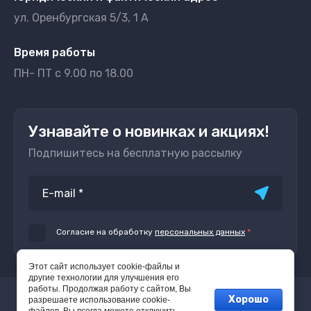
ул. Оренбургская 5/3, 1 А
Время работы
ПН- ПТ с 9.00 по 18.00
Узнавайте о новинках и акциях!
Подпишитесь на бесплатную рассылку
Согласие на обработку
персональных данных
*
Этот сайт использует cookie-файлы и
другие технологии для улучшения его
работы. Продолжая работу с сайтом, Вы
Хорошо
© 2023 - 2026 Открытое Решение
разрешаете использование cookie-