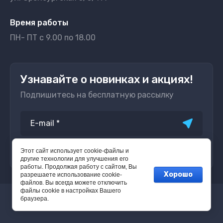
Время работы
ПН- ПТ с 9.00 по 18.00
Узнавайте о новинках и акциях!
Подпишитесь на бесплатную рассылку
Этот сайт использует cookie-файлы и
Согласие на обработку
персональных данных
*
другие технологии для улучшения его
работы. Продолжая работу с сайтом, Вы
Хорошо
разрешаете использование cookie-
файлов. Вы всегда можете отключить
файлы cookie в настройках Вашего
браузера.
© 2023 - 2026 Открытое Решение